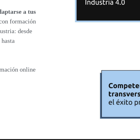
daptarse a tus
 con formación
dustria: desde
 hasta
rmación online