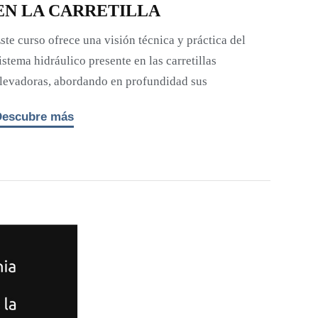
EN LA CARRETILLA
Este c
distri
ste curso ofrece una visión técnica y práctica del
contro
istema hidráulico presente en las carretillas
levadoras, abordando en profundidad sus
Desc
Descubre más