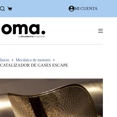
Saltar
al
MI CUENTA
Carro
contenido
de
compra
Inicio
Mecánica de motores
CATALIZADOR DE GASES ESCAPE