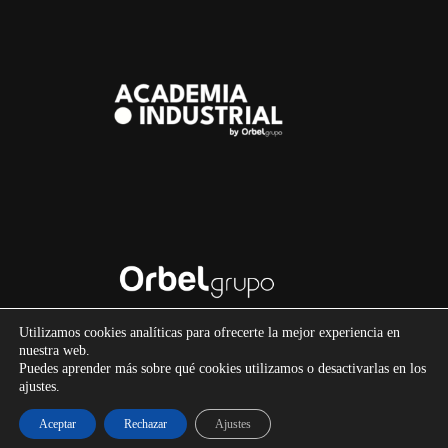
Utilizamos cookies analíticas para ofrecerte la mejor experiencia en
© 2025 OMA
|
Academia Industrial OBG
| All Rights
nuestra web.
Reserved
Puedes aprender más sobre qué cookies utilizamos o desactivarlas en los
ajustes.
‣
Aviso legal
‣
Política de cookies
Aceptar
Rechazar
Ajustes
‣ Política de privacidad