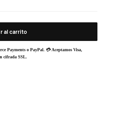
r al carrito
rce Payments o PayPal. 💳 Aceptamos Visa,
n cifrada SSL.