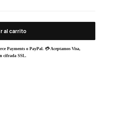
r al carrito
rce Payments o PayPal. 💳 Aceptamos Visa,
n cifrada SSL.