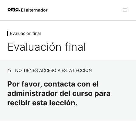
El alternador
Saltar
al
Evaluación final
M1. Entendiendo el alternador
contenido
Evaluación final
3 lecciones
M2. Componentes del alternador
12 lecciones
Evaluación módulo 1 y 2
NO TIENES ACCESO A ESTA LECCIÓN
1 lección, 1 cuestionario
M3. Resolución de problemas
Por favor, contacta con el
3 lecciones
administrador del curso para
M4. Inspección de los componentes
recibir esta lección.
5 lecciones
Evaluación módulos 3 y 4
1 lección, 1 cuestionario
Recursos