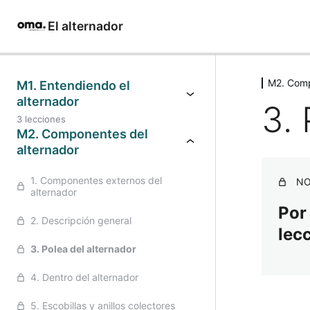
El alternador
Saltar
al
M2. Comp
M1. Entendiendo el
alternador
contenido
3. 
3 lecciones
M2. Componentes del
alternador
1. Componentes externos del
NO
alternador
Por
2. Descripción general
lec
3. Polea del alternador
4. Dentro del alternador
5. Escobillas y anillos colectores