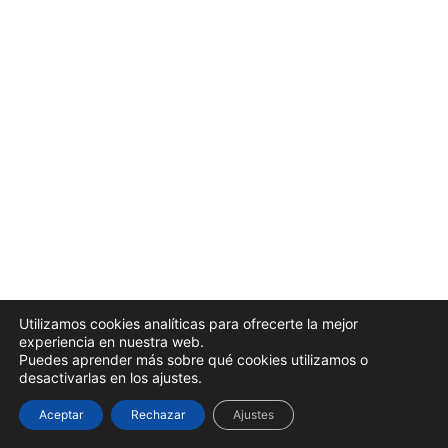
Anterior
Siguiente
Evaluación 4
M5. Mantenimiento
3 lecciones, 1 cuestionario
Recursos
1 lección
Evaluación final
1 lección, 1 cuestionario
Utilizamos cookies analíticas para ofrecerte la mejor
experiencia en nuestra web.
Puedes aprender más sobre qué cookies utilizamos o
desactivarlas en los ajustes.
Aceptar
Rechazar
Ajustes