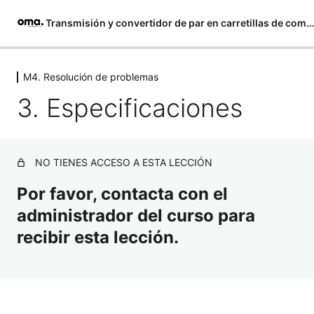
Transmisión y convertidor de par en carretillas de combustión
Saltar
al
M4. Resolución de problemas
M1. Teoría de funcionamiento
contenido
3. Especificaciones
4 lecciones, 1 cuestionario
M2. Detalle de componentes
13 lecciones, 1 cuestionario
M3. Configuración y ajuste
NO TIENES ACCESO A ESTA LECCIÓN
4 lecciones, 1 cuestionario
M4. Resolución de problemas
Por favor, contacta con el
administrador del curso para
1. Puertos de presión
recibir esta lección.
2. Nivel de aceite
3. Especificaciones
4. Medida de discos y ferodo