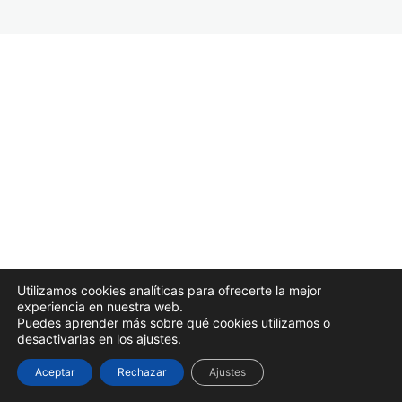
M5. Mantenimiento
3 lecciones, 1 cuestionario
Recursos
1 lección
Anterior
Siguiente
Evaluación final
1 lección, 1 cuestionario
Utilizamos cookies analíticas para ofrecerte la mejor
experiencia en nuestra web.
Puedes aprender más sobre qué cookies utilizamos o
desactivarlas en los ajustes.
Aceptar
Rechazar
Ajustes