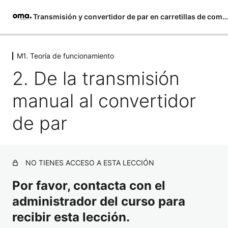
Transmisión y convertidor de par en carretillas de combustión
Saltar
al
M1. Teoría de funcionamiento
M1. Teoría de funcionamiento
contenido
2. De la transmisión
1. Introducción
manual al convertidor
2. De la transmisión manual al convertidor de par
de par
3. Ventajas frente a la transmisión manual
Evaluación 1
M2. Detalle de componentes
NO TIENES ACCESO A ESTA LECCIÓN
13 lecciones, 1 cuestionario
Por favor, contacta con el
M3. Configuración y ajuste
administrador del curso para
4 lecciones, 1 cuestionario
M4. Resolución de problemas
recibir esta lección.
5 lecciones, 1 cuestionario