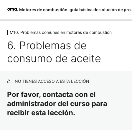
Motores de combustión:
Saltar
al
M10. Problemas comunes en motores de combustión
M1. Fallo por defecto en fusibles y
contenido
cableado
6. Problemas de
1 lección
consumo de aceite
M2. Motor no arranca (sistema de
arranque)
5 lecciones
Evaluación módulos 1 y 2
NO TIENES ACCESO A ESTA LECCIÓN
1 lección, 1 cuestionario
Por favor, contacta con el
M3. Motor no arranca (sistema de
administrador del curso para
combustión)
recibir esta lección.
9 lecciones
Evaluación módulo 3
1 lección, 1 cuestionario