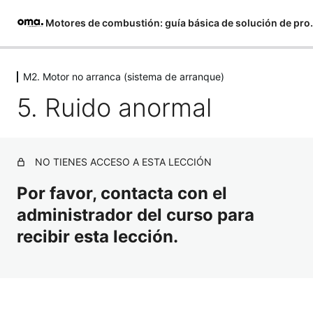
Motores de combustión:
Saltar
al
M2. Motor no arranca (sistema de arranque)
M1. Fallo por defecto en fusibles y
contenido
cableado
5. Ruido anormal
1 lección
M2. Motor no arranca (sistema de
arranque)
NO TIENES ACCESO A ESTA LECCIÓN
1. Síntomas
Por favor, contacta con el
administrador del curso para
2. Motor de arranque no gira en absoluto (1/2)
recibir esta lección.
3. Motor de arranque no gira en absoluto (2/2)
4. Baja velocidad de giro del motor de arranque o ruido
de “clic”
5. Ruido anormal