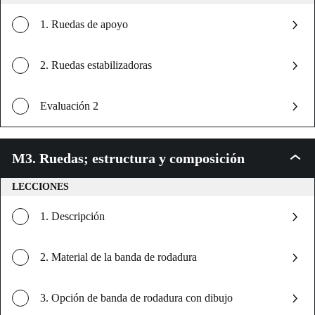
apoyo
1. Ruedas de apoyo
2. Ruedas estabilizadoras
Evaluación 2
M3. Ruedas; estructura y composición
M3.
Rueda
estruc
LECCIONES
y
compo
1. Descripción
2. Material de la banda de rodadura
3. Opción de banda de rodadura con dibujo